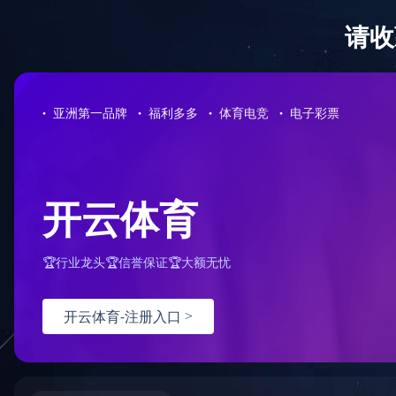
首页
关于青山
产品服务
企业文化
发展历程
CO