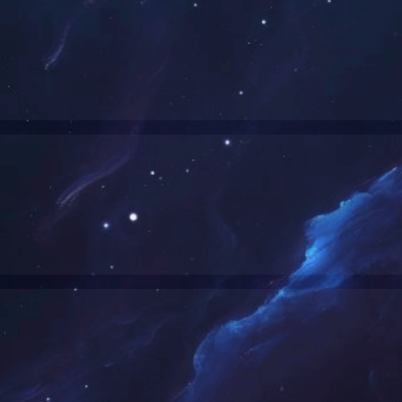
长致辞
发展历程
公司荣誉
企业文化
咨询中心
-米
企业理念
公司动态
社会责任
视频集锦
群团活动