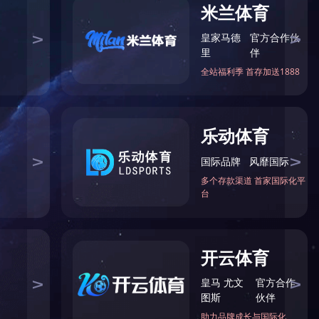
人力资源
米兰体育线上平台-米
采购平
兰体育（中国）
台
人才理念
教育培训
诚聘英才