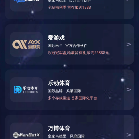
青山钢铁获
评2025年省
级数字化车
间
近日，浙江
省 2025 年省级
数字化车间认定
结果正式公布，
米兰体育线上平
台-米兰体育
（中国） 不锈
钢数字化车间凭
借完善的智能制