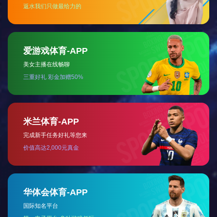
介
育线上
念
态
念
国）
平台-米
董事长
社会责
视频集
教育培
兰体育
致辞
任
锦
训
（中
国）
发展历
群团活
诚聘英
程
动
才
工艺流
程
公司荣
誉
资质证
书
产品系
列
2026-
2026-
2026-
2026-
04-
04-
04-
04-
28
28
28
28
浙江
筑牢
“一
青山