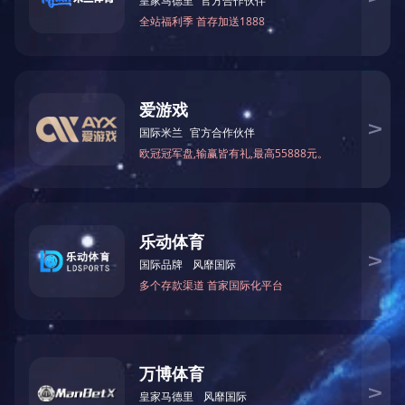
誉
资质证
书
企业理念
产品系
列
CORPORATE
PHILOSOPHY
技术支持: 温州中网