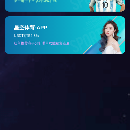
此次活动
为期
两
天
一夜，行程覆盖了
绍兴
多个
景点
。
其中，鲁迅故里以其独特