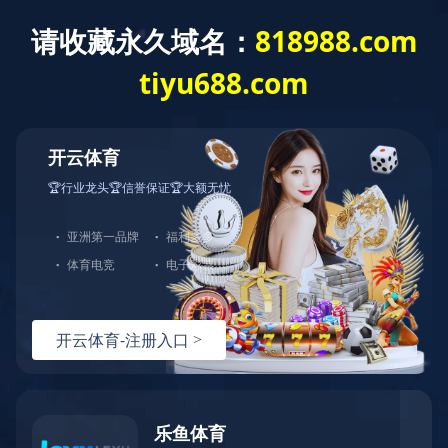
首页
关于青山
产品服务
企业文化
咨询中心
人力资源
公司动态
米兰体育线上平台-米兰体育（中国）
COMPAN
采购平台
NEWS
EN