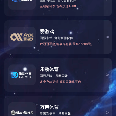
介
致
程
誉
辞
网站首
关于青
产品服
企业文
咨询中
人力资
米兰体
采
页
山
务
化
心
源
育线上
购
平台-米
平
兰体育
台
青山简
米兰体
企业理
公司动
人才理
（中
介
育线上
念
态
念
国）
平台-米
董事长
社会责
视频集
教育培
01
02
03
04
兰体育
致辞
任
锦
训
（中
国）
发展历
群团活
诚聘英
程
动
才